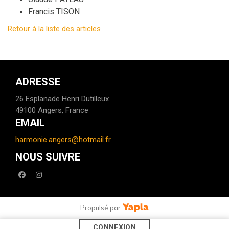
Francis TISON
Retour à la liste des articles
ADRESSE
26 Esplanade Henri Dutilleux
49100 Angers, France
EMAIL
harmonie.angers@hotmail.fr
NOUS SUIVRE
facebook
instagram
Propulsé par
CONNEXION