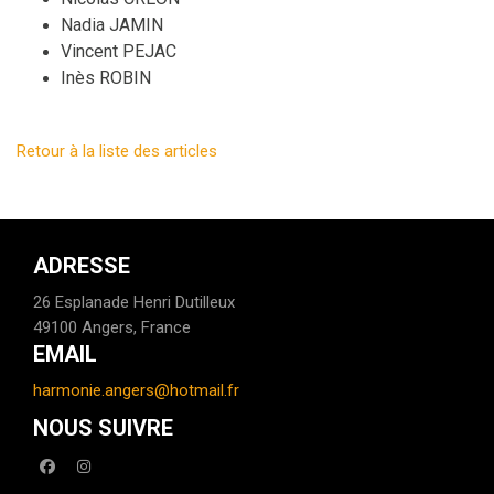
Nadia JAMIN
Vincent PEJAC
Inès ROBIN
Retour à la liste des articles
ADRESSE
26 Esplanade Henri Dutilleux
49100 Angers, France
EMAIL
harmonie.angers@hotmail.fr
NOUS SUIVRE
facebook
instagram